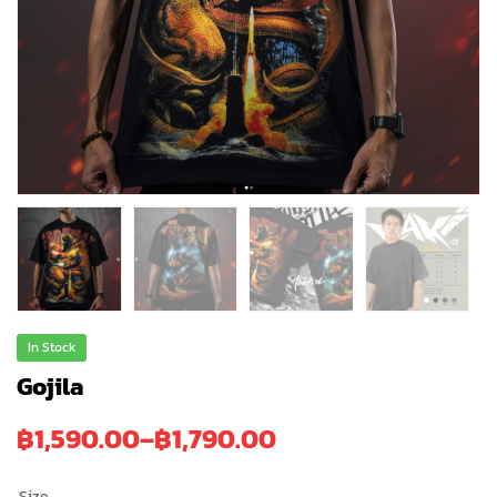
In Stock
Gojila
฿
1,590.00
–
฿
1,790.00
Size