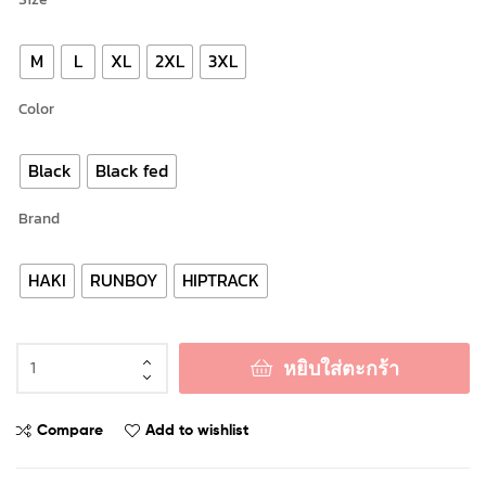
M
L
XL
2XL
3XL
Color
Black
Black fed
Brand
HAKI
RUNBOY
HIPTRACK
หยิบใส่ตะกร้า
Compare
Add to wishlist