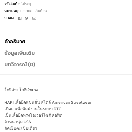
รหัสสินค้า:
ไม่ระบุ
หมวดหมู่:
T-SHIRT
,
เกินต้าน
Facebook
Twitter
Email
SHARE:
คำอธิบาย
ข้อมูลเพิ่มเติม
บทวิจารณ์ (0)
โกจิล่า!! โกจิล่า!! 🫨
HAKI เสื้อยืดแขนสั้น สไตล์ American Streetwear
เกิดมาเพื่อพิมพ์งานในระบบ DTG
เป็นเสื้อยืดทรงโอเวอร์ไซส์ คอฟิต
ผ้าหนานุ่ม USA
ตัดเย็บตะเข็บเดี่ยว