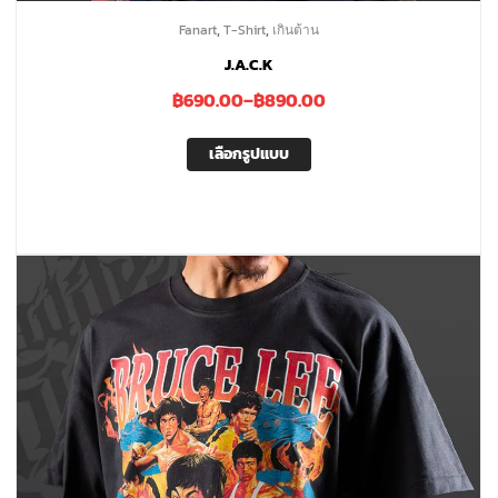
,
,
Fanart
T-Shirt
เกินต้าน
J.A.C.K
฿
690.00
–
฿
890.00
เลือกรูปแบบ