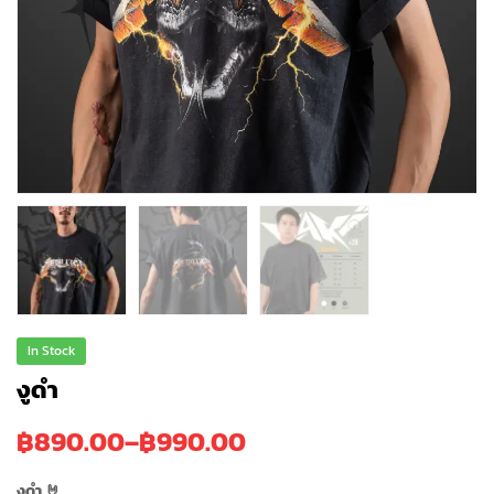
In Stock
งูดำ
฿
890.00
–
฿
990.00
งูดำ 🤘