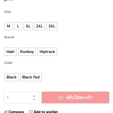
Size
M
L
XL
2XL
3XL
Brand
Haki
Runboy
Hiptrack
Color
Black
Black Fed
หยิบใส่ตะกร้า
Compare
Add to wishlist